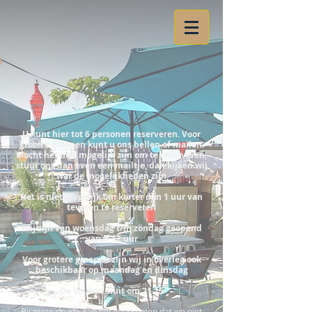
U kunt hier tot 6 personen reserveren. Voor
grotere groepen kunt u ons bellen of mailen.
Mocht het niet mogelijk zijn om te reserveren,
stuur ons dan even een mailtje, dan kijken wij
wat de mogelijkheden zijn
Het is niet mogelijk om korter dan 1 uur van
tevoren te reserveren
Wij zijn van woensdag t/m zondag geopend
vanaf 12 uur
Voor grotere groepen zijn wij in overleg ook
beschikbaar op maandag en dinsdag
De keuken sluit om 21.15
Bij grote drukte kan het voorkomen dat we niet